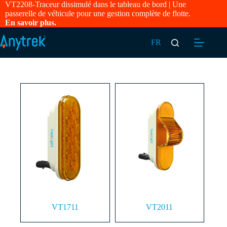
VT2208-Traceur dissimulé dans le tableau de bord | Une
passerelle de véhicule pour une gestion complète de flotte.
En savoir plus.
FR
VT1711
VT2011