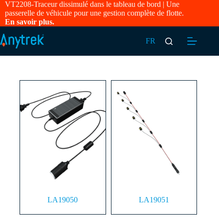
VT2208-Traceur dissimulé dans le tableau de bord | Une
passerelle de véhicule pour une gestion complète de flotte.
En savoir plus.
FR
LA19050
LA19051