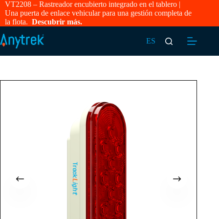
VT2208 – Rastreador encubierto integrado en el tablero |
Una puerta de enlace vehicular para una gestión completa de
la flota.
Descubrir más.
ES